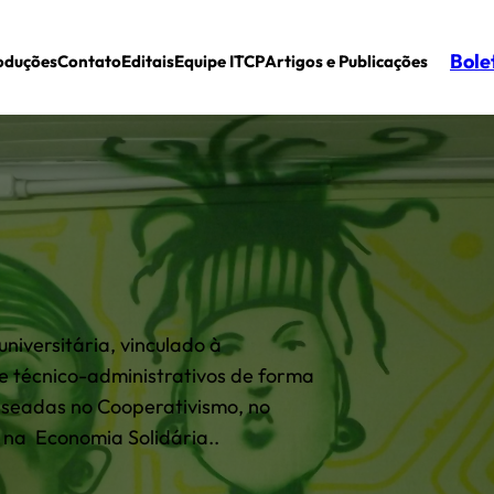
Bole
oduções
Contato
Editais
Equipe ITCP
Artigos e Publicações
niversitária, vinculado à
e técnico-administrativos de forma
aseadas no Cooperativismo, no
 na Economia Solidária..