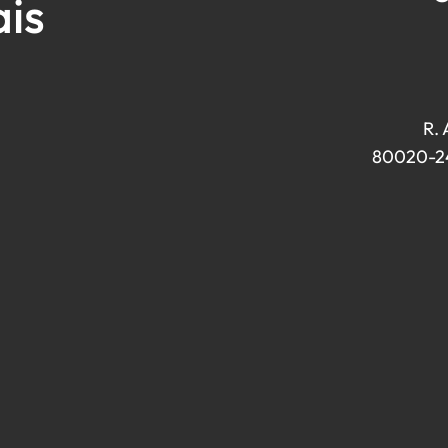
ais
R. 
80020-240