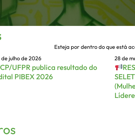
s
Esteja por dentro do que está a
 de julho de 2026
28 de m
TCP/UFPR publica resultado do
RE
dital PIBEX 2026
SELET
(Mulh
Lídere
ros