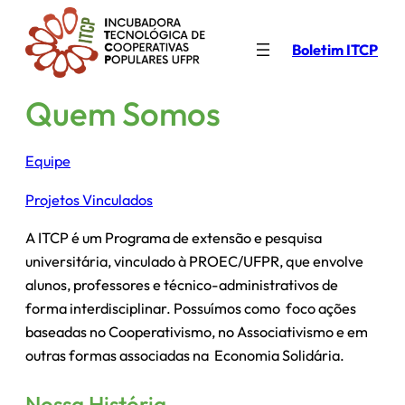
Pular
para
Boletim ITCP
o
conteúdo
Quem Somos
Equipe
Projetos Vinculados
A ITCP é um Programa de extensão e pesquisa
universitária, vinculado à PROEC/UFPR, que envolve
alunos, professores e técnico-administrativos de
forma interdisciplinar. Possuímos como foco ações
baseadas no Cooperativismo, no Associativismo e em
outras formas associadas na Economia Solidária.
Nossa História