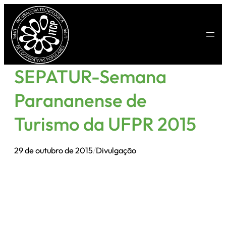
Pular
para
o
conteúdo
SEPATUR-Semana
Parananense de
Turismo da UFPR 2015
29 de outubro de 2015
/
Divulgação