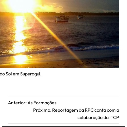
do Sol em Superagui.
Anterior:
As Formações
Próximo:
Reportagem da RPC conta com a
colaboração da ITCP