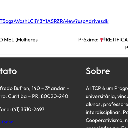
cfsT5ogzAVoshLCIiY8YIASRZR/view?usp=drivesdk
 MEL (Mulheres
Próximo:
RETIFIC
P
tato
Sobre
lfredo Bufren, 140 – 3º andar –
A ITCP é um Prog
ro, Curitiba – PR, 80020-240
universitária, vi
alunos, professor
fone: (41) 3310-2697
interdisciplinar.
Cooperativismo, n
ufpr.br