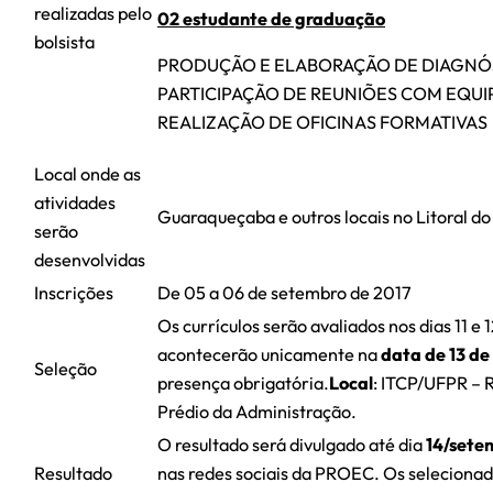
realizadas pelo
02 estudante de graduação
bolsista
PRODUÇÃO E ELABORAÇÃO DE DIAGNÓS
PARTICIPAÇÃO DE REUNIÕES COM EQUI
REALIZAÇÃO DE OFICINAS FORMATIVAS
Local onde as
atividades
Guaraqueçaba e outros locais no Litoral d
serão
desenvolvidas
Inscrições
De 05 a 06 de setembro de 2017
Os currículos serão avaliados nos dias 11 e
acontecerão unicamente na
data
de 13 de
Seleção
presença obrigatória.
Local
: ITCP/UFPR – 
Prédio da Administração.
O resultado será divulgado até dia
14/sete
Resultado
nas redes sociais da PROEC. Os seleciona