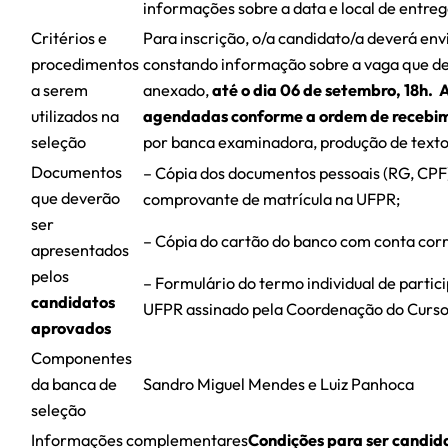
informações sobre a data e local de entr
Critérios e
Para inscrição, o/a candidato/a deverá env
procedimentos
constando informação sobre a vaga que des
a serem
anexado,
até o dia 06 de setembro, 18h. 
utilizados na
agendadas conforme a ordem de recebim
seleção
por banca examinadora, produção de texto 
Documentos
– Cópia dos documentos pessoais (RG, CPF)
que deverão
comprovante de matrícula na UFPR;
ser
– Cópia do cartão do banco com conta corr
apresentados
pelos
– Formulário do termo individual de parti
candidatos
UFPR assinado pela Coordenação do Curso 
aprovados
Componentes
da banca de
Sandro Miguel Mendes e Luiz Panhoca
seleção
Informações complementares
Condições para ser candida