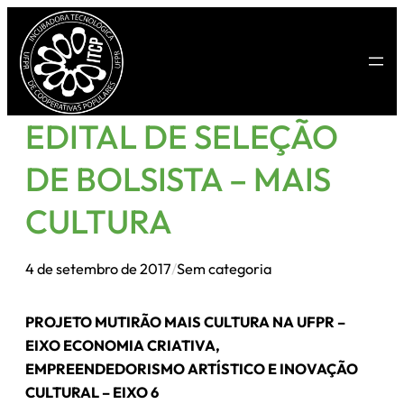
Pular
para
o
conteúdo
EDITAL DE SELEÇÃO
DE BOLSISTA – MAIS
CULTURA
4 de setembro de 2017
/
Sem categoria
PROJETO MUTIRÃO MAIS CULTURA NA UFPR –
EIXO ECONOMIA CRIATIVA,
EMPREENDEDORISMO ARTÍSTICO E INOVAÇÃO
CULTURAL – EIXO 6